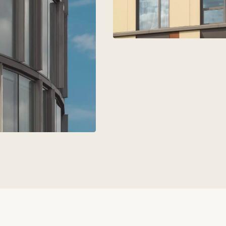
торая
ров,
+7