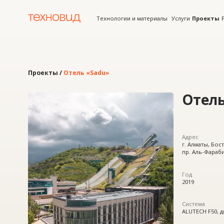
Технологии и материалы
Услуги
Проекты
Решения
Проекты /
Отель «Sadu»
Отель
«S
Адрес
г. Алматы, Бостандыкски
пр. Аль-Фараби
Год
2019
Система
ALUTECH F50, двери W62
Продукт
окна и витражи