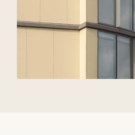
Техновид — это команда, ко
говорит на языке
архитекто
инженеров и девелоперов.