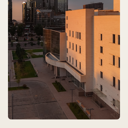
С 2005 года заботимся о
том,
чтобы
архитектура
и инженерия
шли рука
об
руку.
Проектируем, производим и монтируем
светопрозрачные фасады любой сложности.
Соблюдаем
международные стандарты
качества, энергоэффективности
и безопасности.
Собственное производство
и сотрудничество
позволяют внедрять
инновационные фасадные решения для
проектов любой сложности.