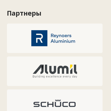
Услуги
Решения
Контакты
О нас
Новости
Вакансии
Контакты
+7 727 364-52-19
info@tekhnovid.kz
Политика обработки персональных данных
Создание сайта