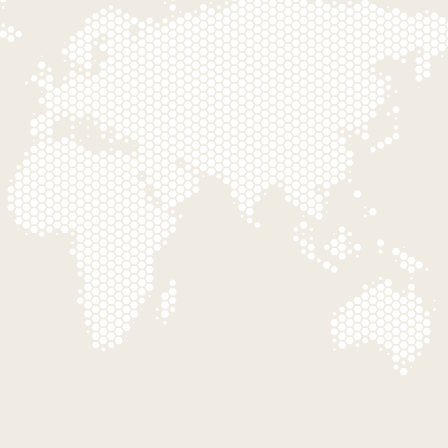
Проектирование
фасадов —
инженерные расчёты, подбор
материалов.
Подробнее
Производство
систем —
алюминий, стекло, ПВХ.