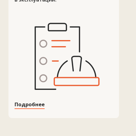
Загрузить файлы
Согласен на обработку
персональных данных
Обсудить проект
ТОО Техновид
БИН 050440001556
Плюс
Меню
Проекты
Технологии и материалы