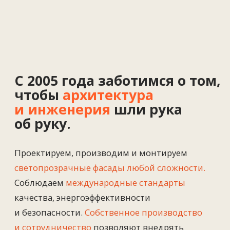
345
+
Реализованных проектов
в Европе, США и Казахстане
3
+
Производственные площадки:
Казахстан, Россия и Германия
250
+
Специалистов инженерного
и производственного профиля
20
лет
Опыта и