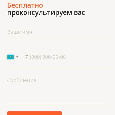
Обсудить проект
ТОО Техновид
БИН 050440001556
Плюс
Меню
Проекты
Технологии и материалы
Услуги
Решения
Контакты
О нас