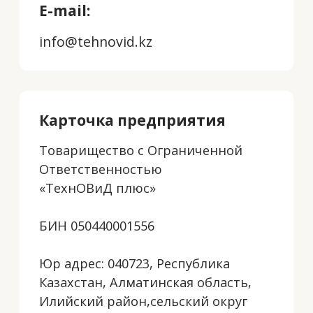
Товарищество с Ограниченной
Ответственностью
«ТехнОВиД плюс»
БИН 050440001556
Юр адрес: 040723, Республика
Казахстан, Алматинская область,
Илийский район,сельский округ
Ақсай, село Ақсай, Участок
Междуреченск а/о
әкімшілікаумақтықшекарасыныңжері,
здание 1506 КБе 17
Основной код ОКЭД: 43320
Вторичный код ОКЭД: 25999, 41201,
41202