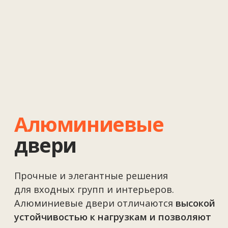
Раздвижные
конструкции
Идеальное решение для создания
панорамных проёмов
и эргономичного использования
пространства. Раздвижные системы
обеспечивают
лёгкость перемещения
створок и визуальное объединение
интерьера
с окружающей средой.
Экономия пространства
Отсутствие распахивающихся створок.
Панорамный вид
Максимальное остекление
без массивных профилей.
Энергоэффективность
Современные уплотнители