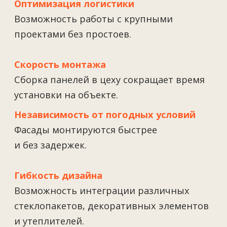
Загрузить файлы
Согласен на обработку
персональных данных
Обсудить проект
ТОО Техновид
БИН 050440001556
Плюс
Меню
Проекты
Технологии и материалы