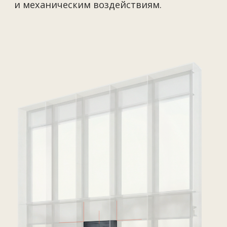
Модульные
фасады
(EFS TK 70T)
Собственная разработка нашей компании,
созданная с учетом современных
требований к архитектуре,
энергоэффективности и скорости монтажа.
Благодаря предварительной сборке
элементов в производственных условиях
фасадная система обеспечивает высокую
точность, минимальные сроки установки
и сокращение затрат на монтаж. Она уже
успешно применяется на различных