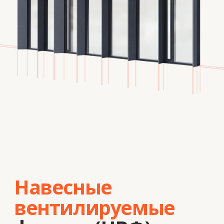
обеспечивающая эффективную
теплоизоляцию и долговечную
защиту конструкций.
Воздушная
прослойка между стеной и облицовкой
создаёт естественную вентиляцию,
предотвращая образование
конденсата и увеличивая срок службы
здания.
Энергоэффективность
Улучшение теплового контура здания.
Защита
Предотвращение накопления влаги
и разрушения стен.
Долговечность
Устойчивость к внешним воздействиям
и климатическим условиям.
Гибкость дизайна
Широкий выбор облицовочных
материалов.