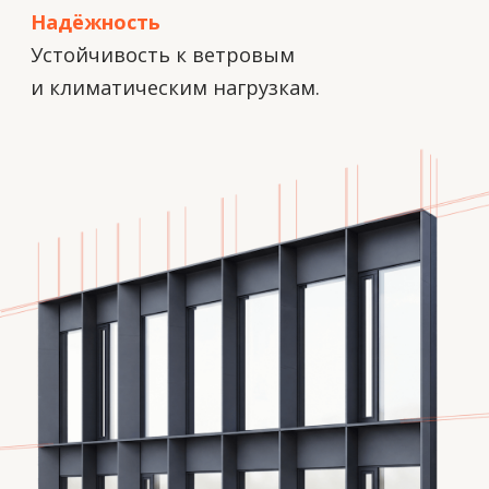
Навесные
вентилируемые
фасады (НВФ)
Технология облицовки зданий,