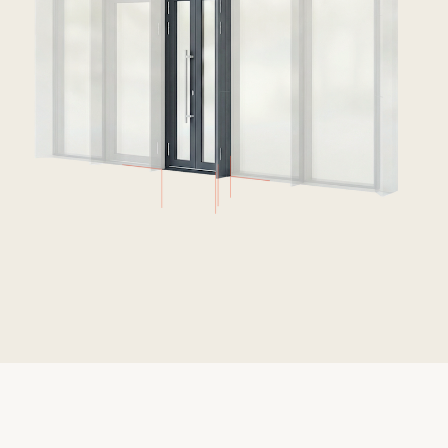
объектах, подтверждая свою надежность,
долговечность и соответствие
международным стандартам.
Снижение затрат на монтаж
Не требуются строительные леса
и люльки.
Минимизация потерь
Уменьшение риска повреждения
стеклопакетов при транспортировке.
Оптимизация логистики
Возможность работы с крупными
проектами без простоев.
Скорость монтажа
Сборка панелей в цеху сокращает время
установки на объекте.
Независимость от погодных условий
Фасады монтируются быстрее