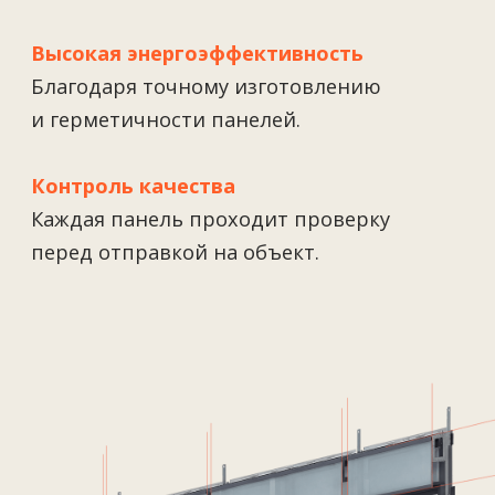
Услуги
Решения
Контакты
О нас
Новости
Вакансии
Контакты
+7 727 364-52-19
info@tekhnovid.kz
Политика обработки персональных данных
Создание сайта