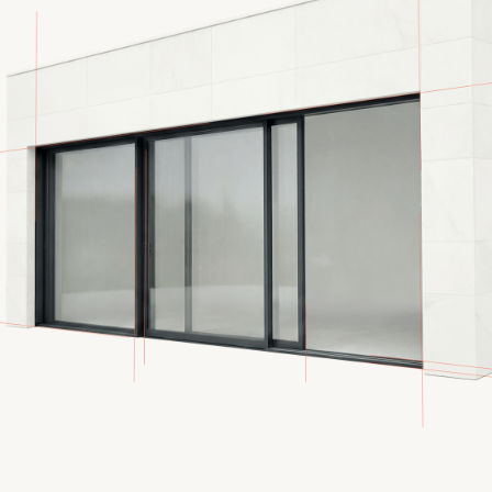
конструкции
Современное решение для
перекрытия атриумов, общественных
и частных пространств. Купольные
системы обеспечивают максимальное
естественное освещение и
выразительный архитектурный
эффект.
Естественный свет
Максимальная прозрачность
и равномерное освещение.
Архитектурная форма
Выразительная геометрия
и индивидуальный дизайн.
Энергоэффективность
Современные стеклопакеты
и герметичные узлы.