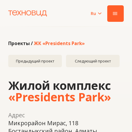
Ru
|||
Проекты /
ЖК «Presidents Park»
Предыдущий проект
Следующий проект
Жилой комплекс
«Presidents Park»
Адрес
Микрорайон Мирас, 118
​Бостандыкский район, Алматы
Год
2021
Система
ALUTECH F50 внутриний витраж