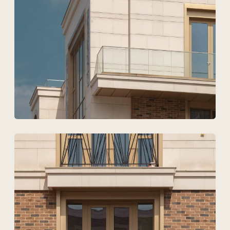
Загрузить файлы
Согласен на обработку
персональных данных
Обсудить проект
ТОО Техновид
БИН 050440001556
Плюс
Меню
Проекты
Технологии и материалы