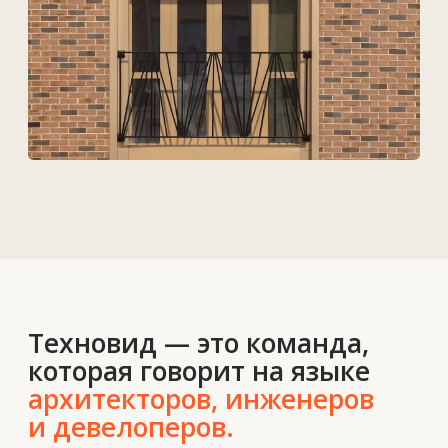
Услуги
Решения
Контакты
О нас
Новости
Вакансии
Контакты
+7 727 364-52-19
info@tekhnovid.kz
Политика обработки персональных данных
Создание сайта