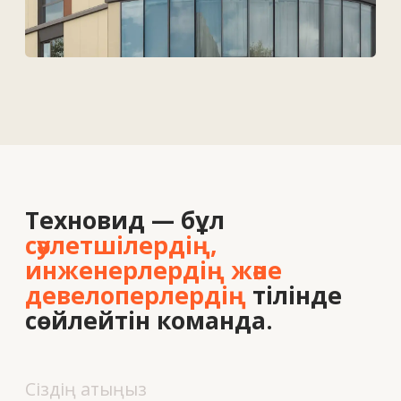
Біз туралы
Вакансиялар
Байланыс
+7 727 364-52-19
info@tekhnovid.kz
Жеке деректерді өңдеу саясаты
Веб-сайт жасау