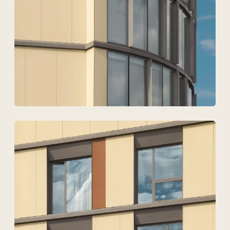
Техновид — бұл
сәулетшілердің,
инженерлердің және
девелоперлердің
тілінде
сөйлейтін команда.
+7
Файлдарды жүктеу