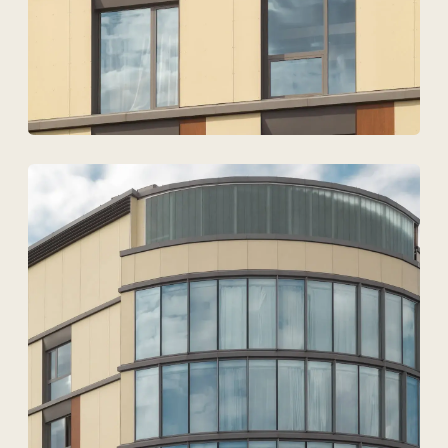
Дербес деректердің
өңделуіне келісемін
Жобаны талқылау
ТОО Техновид
БСН 050440001556
Плюс
Мәзір
Жобалар
Технологиялар және материалдар
Қызметтер
Шешімдер
Байланыс деректері