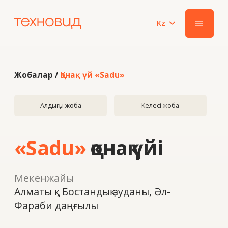
Kz
|||
Жобалар /
Қонақ үй «Sadu»
Алдыңғы жоба
Келесі жоба
«Sadu»
қонақ үйі
Мекенжайы
Алматы қ., Бостандық ауданы, Әл-
Фараби даңғылы
Жыл
2019
Жүйе
ALUTECH F50, W62 есіктер