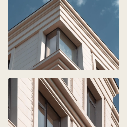
Техновид — это команда,
которая говорит на языке
архитекторов, инженеров
и девелоперов.
+7
Загрузить файлы