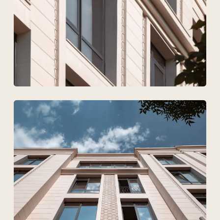
Согласен на обработку
персональных данных
Обсудить проект
ТОО Техновид
БИН 050440001556
Плюс
Меню
Проекты
Технологии и материалы
Услуги
Решения