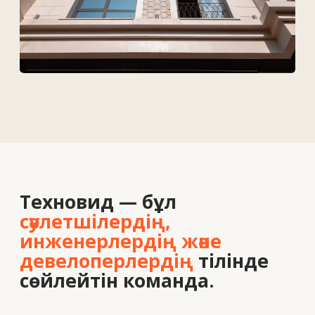
Байланыс деректері
Біз туралы
Вакансиялар
Байланыс
+7 727 364-52-19
info@tekhnovid.kz
Жеке деректерді өңдеу саясаты
Веб-сайт жасау