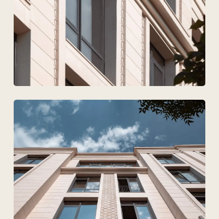
Файлдарды жүктеу
Дербес деректердің
өңделуіне келісемін
Жобаны талқылау
ТОО Техновид
БСН 050440001556
Плюс
Мәзір
Жобалар
Технологиялар және материалдар
Қызметтер
Шешімдер