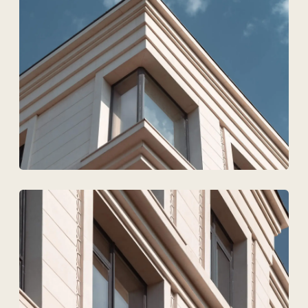
Техновид — бұл
сәулетшілердің,
инженерлердің және
девелоперлердің
тілінде
сөйлейтін команда.
+7