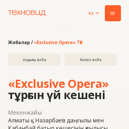
Kz
|||
Жобалар /
«Exclusive Opera» ТҮК
Алдыңғы жоба
Келесі жоба
«Exclusive Opera»
тұрғын үй кешені
Мекенжайы
Алматы қ., Назарбаев даңғылы мен
Қабанбай батыр көшесінің қиылысы
Жылы
2022
Жүйе
Schüco FWS50, Schüco ADS HD есіктер