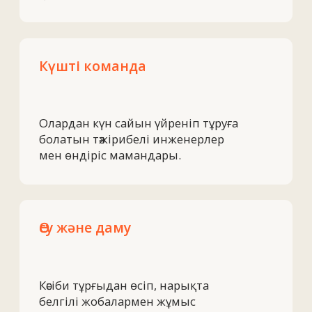
Егер бұл сізге қатысты болса
—
командаға қосылыңыз
Командаға қосылуға
дайынмын
+7