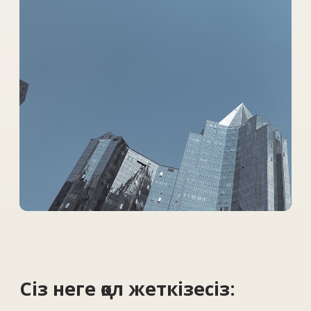
Сіз неге қол жеткізесіз:
Күрделі және қызықты жобалар
Қазақстан, Еуропа мен АҚШ
нысандарында бірегей инженерлік
міндеттері бар жобаларда жұмыс
істеу.
Заманауи технологиялар
Жоғары технологиялық жабдық
пен заманауи жобалау әдістеріне
қолжетімділік.