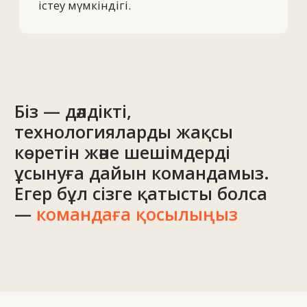
Файлдарды жүктеу
Дербес деректердің
өңделуіне келісемін
Жобаны талқылау
ТОО Техновид
БСН 050440001556
Плюс
Мәзір
Жобалар
Технологиялар және материалдар
Қызметтер