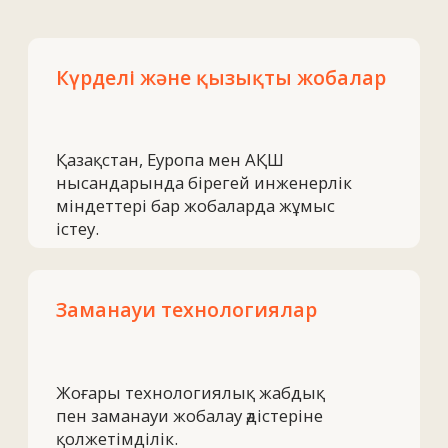
Күшті команда
Олардан күн сайын үйреніп тұруға
болатын тәжірибелі инженерлер
мен өндіріс мамандары.
Өсу және даму
Кәсіби тұрғыдан өсіп, нарықта
белгілі жобалармен жұмыс
істеу мүмкіндігі.
Біз — дәлдікті,
технологияларды жақсы
көретін және шешімдерді
ұсынуға дайын командамыз.