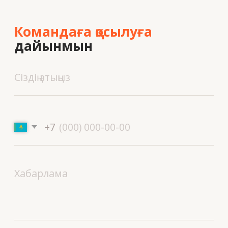
Шешімдер
Байланыс деректері
Біз туралы
Вакансиялар
Байланыс
+7 727 364-52-19
info@tekhnovid.kz
Жеке деректерді өңдеу саясаты
Веб-сайт жасау