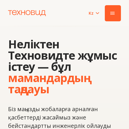
Kz
|||
Неліктен
Техновидте жұмыс
істеу — бұл
мамандардың
таңдауы
Біз маңызды жобаларға арналған
қасбеттерді жасаймыз және
бейстандартты инженерлік ойлауды
қажет ететін міндеттерді шешеміз.
Мұнда дәлдікке, жауапкершілікке және
командамен бірге дамуға ұмтылатын
мамандар жұмыс істейді.