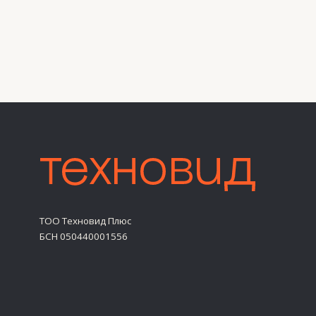
ТОО Техновид Плюс
БСН 050440001556
Жеке деректерді өңдеу саясаты