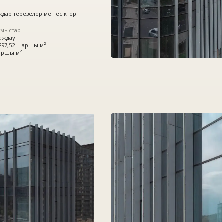
ршы м²