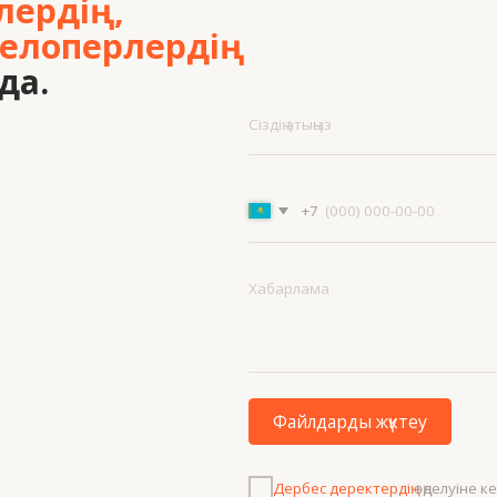
Файлдарды жүктеу
Дербес деректердің
өңделуіне келісемін
Жобаны талқылау
Мәзір
Бай
+7 7
Жобалар
Біз туралы