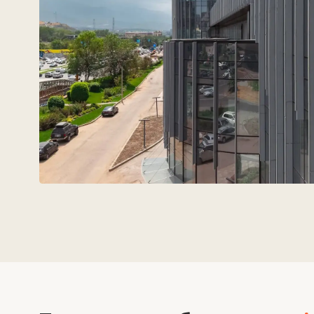
Техновид — бұл
сәулетшілер
инженерлердің және девел
тілінде сөйлейтін команда.