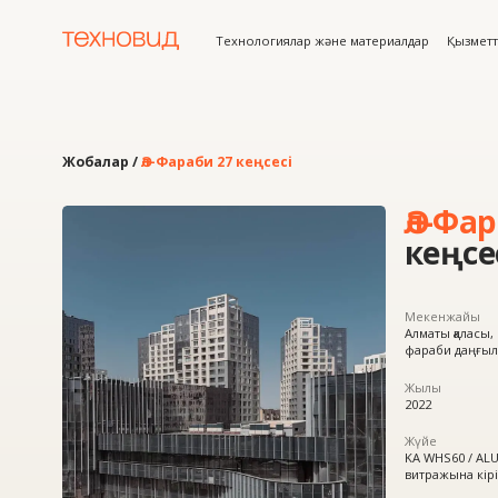
Технологиялар және материалдар
Қызметтер
Жоб
Жобалар /
Әл-Фараби 27 кеңсесі
Әл-Фараби
кеңсесі
Мекенжайы
Алматы қаласы, Бостандық
фараби даңғылы, 27-уча
Жылы
2022
Жүйе
KA WHS60 / ALUTECH F50 
витражына кіріктірілген 
Өнім
юминий витраждар тере