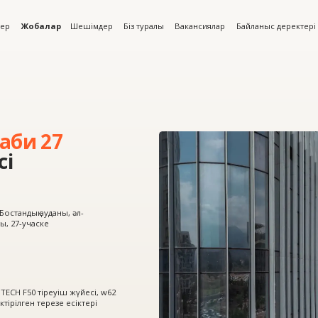
алар
Шешімдер
Біз туралы
Вакансиялар
Байланыс деректері
 27
 ауданы, әл-
ске
тіреуіш жүйесі, w62
терезе есіктері
зелер мен есіктер