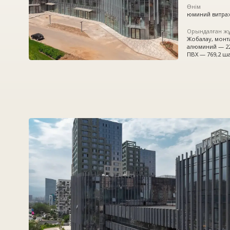
Орындалған жұмыстар
Жобалау, монтаждау:
алюминий — 2297,52 ша
ПВХ — 769,2 шаршы м²