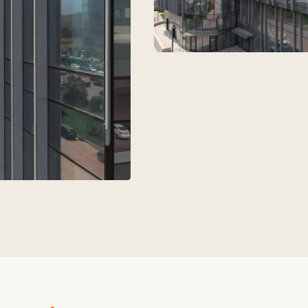
дің,
оперлердің
+7