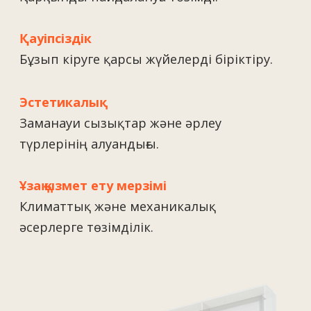
Пайдалану жеңілдігі және жоғары
қымтаулылық.