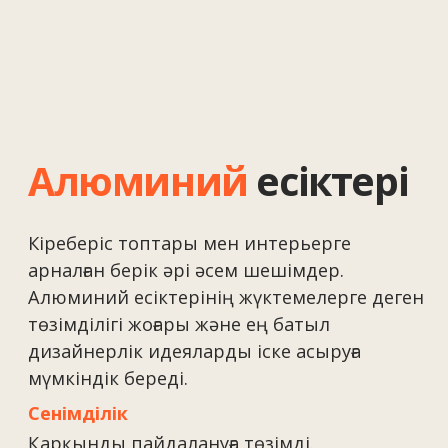
құрылмалар
Панорамалық ойықтарды жасау мен
кеңістікті тиімді пайдаланудың мінсіз
шешімі. Ысырма жүйелер
бекітерлердің жеңіл қозғалысын және
интерьерді қоршаған ортамен көрнекі
біріктірілуін қамтамасыз етеді.
Кеңістікті үнемдеу
Ашылып-жабылатын бекітерлердің
болмауы.
Панорамалық көрініс
Көлемді бейіндерсіз барынша әйнектеу.
Энергиялық тиімділік
Заманауи тығыздағыштар мен
шыныпакеттер.
Жайлылық