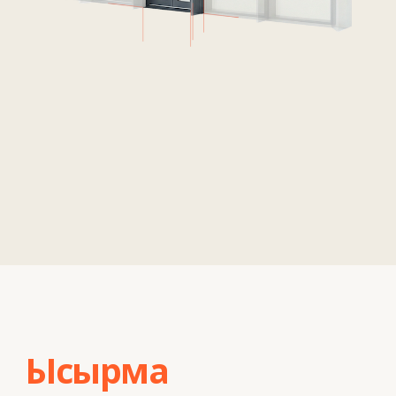
стандарттарға сәйкестігін дәлелдеп келуде.
Монтаждау шығындарының азаюы
Құрылыс мінбесатылар мен бесіктер қажет
емес.
Шығасыны барынша азайту
Тасымалдау
кезінде шыныпакеттердің зақымдалу
қаупінің азаюы.
Логистиканы оңтайландыру
Үлкен жобалармен бос тұрып қалуларсыз
жұмыс істеу мүмкіндігі.
Монтаждау жылдамдығы
Панельдерді цехта құрастыру нысанда
орнату уақытын қысқартады.
Ауа райынан тәуелсіздік
Қасбеттер жылдамырақ және кідіріссіз
монтаждалады.