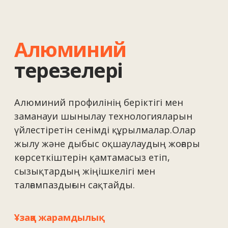
Алюминий
есіктері
Кіреберіс топтары мен интерьерге
арналған берік әрі әсем шешімдер.
Алюминий есіктерінің жүктемелерге деген
төзімділігі жоғары және ең батыл
дизайнерлік идеяларды іске асыруға
мүмкіндік береді.
Сенімділік
Қарқынды пайдалануға төзімді.
Қауіпсіздік
Бұзып кіруге қарсы жүйелерді біріктіру.