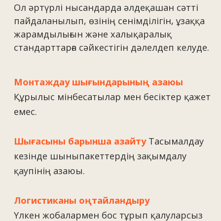
Техникалық тұрғыдан
күрделі қасбетті
іске
асыруға жәрдемдесеміз
+7
Файлдарды жүктеу
Дербес деректердің
өңделуіне келісемін