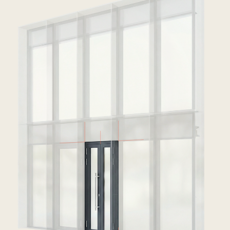
Модульдік
қасбеттер (EFS
TK 70T)
Біздің компанияның заманауи сәулетке,
энергиялық тиімділікке және монтаждау
жылдамдығына қойылатын талаптардың
есепке алынуымен өзіндік әзірлемесі.
Элементтерді өндірістік жағдайда алдын
ала құрастырудың арқасында қасбеттік
жүйе жоғары дәлдікті, орнатудың ең қысқа
мерзімін және монтаждауға жұмсалатын
шығындардың азаюын қамтамасыз етеді.
Ол әртүрлі нысандарда әлдеқашан сәтті
пайдаланылып, өзінің сенімділігін, ұзаққа
жарамдылығын және халықаралық