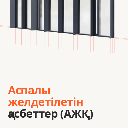
ғимараттарды қаптау технологиясы.
Қабырға мен қаптама арасындағы ауа
қабаты табиғи желдетуді тудырып,
конденсаттың пайда болуына жол
бермейді және ғимараттың қызмет ету
мерзімін ұзартады.
Энергия тиімділігі
Ғимараттың жылу контурын жақсарту.
Қорғаныс
Ылғалдың жиналуын және қабырғалардың
бұзылуын болдырмау.
Ұзаққа жарамдылық
Сыртқы әсерлер мен климаттық
жағдайларға төзімділік.
Дизайн икемділігі
Қаптама материалдарының кең таңдауы.