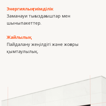
Купольді
құрылымдар
Атриумдарды, қоғамдық және жеке