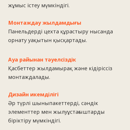
Жобаны талқылау
ТОО Техновид
БСН 050440001556
Плюс
Мәзір
Жобалар
Технологиялар және материалдар
Қызметтер
Шешімдер
Байланыс деректері
Біз туралы
Вакансиялар