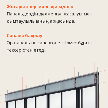
Байланыс
+7 727 364-52-19
info@tekhnovid.kz
Жеке деректерді өңдеу саясаты
Веб-сайт жасау