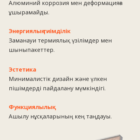
Эстетикалық
Заманауи сызықтар және әрлеу
түрлерінің алуандығы.
Ұзақ қызмет ету мерзімі
Климаттық және механикалық
әсерлерге төзімділік.