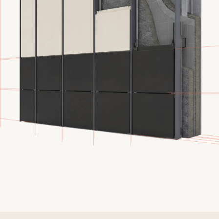
Эстетика
Минималистік дизайн және үлкен
пішімдерді пайдалану мүмкіндігі.
Функциялылық
Ашылу нұсқаларының кең таңдауы.