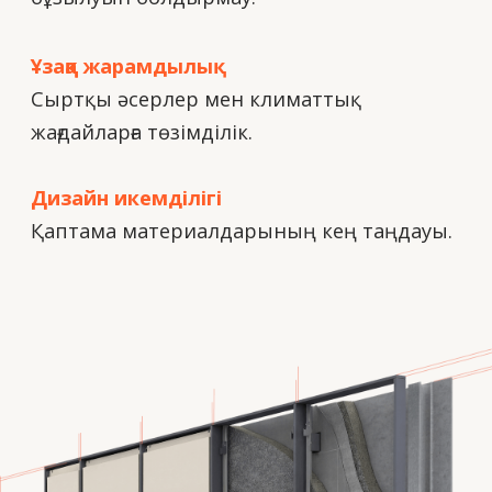
Алюминий
терезелері
Алюминий профилінің беріктігі мен
заманауи шынылау технологияларын
үйлестіретін сенімді құрылмалар.Олар
жылу және дыбыс оқшаулаудың жоғары
көрсеткіштерін қамтамасыз етіп,
сызықтардың жіңішкелігі мен
талғампаздығын сақтайды.
Ұзаққа жарамдылық
Алюминий коррозия мен деформацияға
ұшырамайды.
Энергиялық тиімділік
Заманауи термиялық үзілімдер мен
шыныпакеттер.