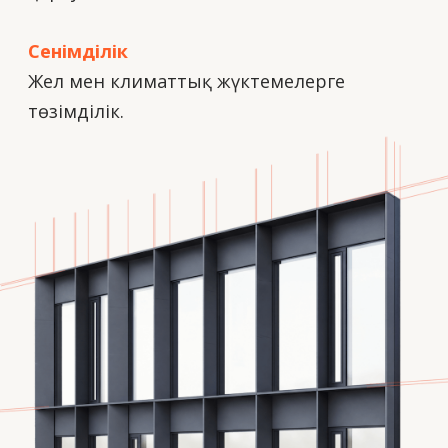
Аспалы
желдетілетін
қасбеттер (АЖҚ)
Тиімді жылуоқшаулауды және
құрылмалардың ұзақ мерзімді
қорғалуын қамтамасыз ететін