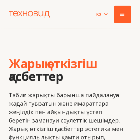
Kz
|||
Техновид
шешімдері
Жарық өткізгіш
қасбеттер
Табиғи жарықты барынша пайдалануға
жағдай туғызатын және ғимараттарға
жеңілдік пен айқындықты үстеп
беретін заманауи сәулеттік шешімдер.
Жарық өткізгіш қасбеттер эстетика мен
функциялылықты қамти отырып,
мөлдірліктің сақталуымен жоғары
деңгейдегі жылу және дыбыс
оқшаулауды қамтамасыз етеді.
Эстетикалық сыртқы келбет
Ғимараттың заманауи бейнесін