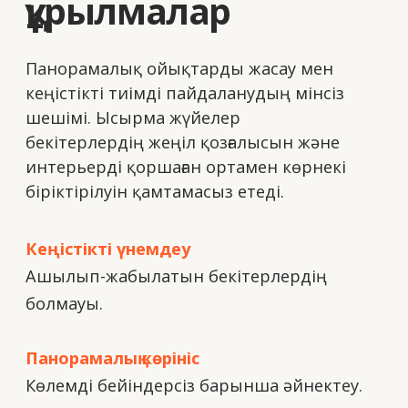
Дизайн икемділігі
Әр түрлі шыныпакеттерді, сәндік
элементтер мен жылуұстағыштарды
біріктіру мүмкіндігі.
Жоғары энергиялық тиімділік
Панельдердің дәлме-дәл жасалуы мен
қымтаулылығының арқасында.
Сапаны бақылау
Әр панель нысанға жөнелтілмес бұрын
тексерістен өтеді.