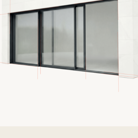
кеңістіктерді жабуға арналған заманауи
шешім. Купольді жүйелер максималды
табиғи жарықтандыруды және
экспрессивті сәулеттік эффектіні
қамтамасыз етеді.
Табиғи жарық
Максималды мөлдірлік
және бірқалыпты жарықтандыру.
Сәулеттік пішін
Экспрессивті геометрия
және жеке дизайн.
Энергия тиімділігі
Заманауи стеклопакеттер
және герметикалық түйіндер.
Сенімділік
Есептелген каркас
және қауіпсіз шыны.