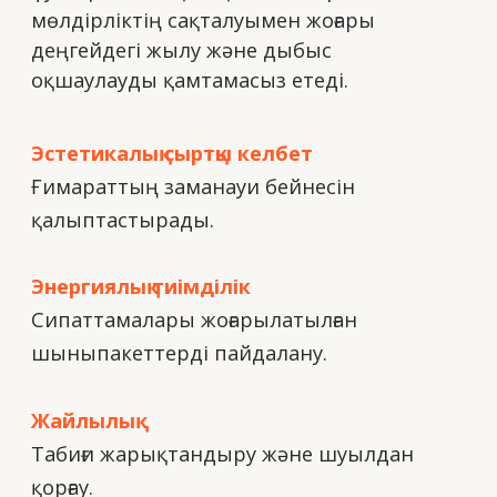
қалыптастырады.
Энергиялық тиімділік
Сипаттамалары жоғарылатылған
шыныпакеттерді пайдалану.
Жайлылық
Табиғи жарықтандыру және шуылдан
қорғау.
Сенімділік
Жел мен климаттық жүктемелерге
төзімділік.