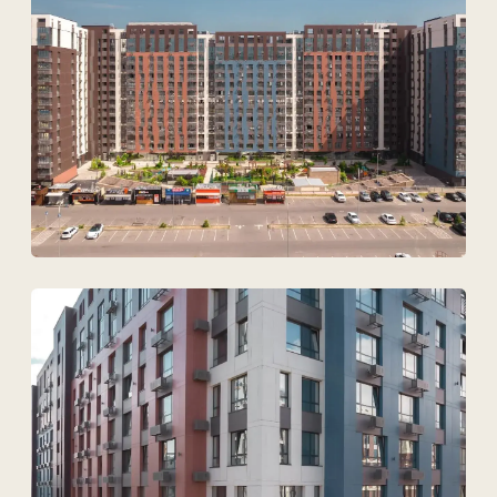
Загрузить файлы
Согласен на обработку
персональных данных
Обсудить проект
ТОО Техновид
БИН 050440001556
Плюс
Меню
Проекты
Технологии и материалы