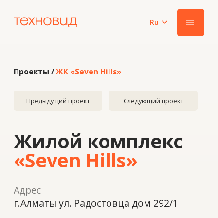
Ru
|||
Проекты /
ЖК «Seven Hills»
Предыдущий проект
Следующий проект
Жилой комплекс
«Seven Hills»
Адрес
г.Алматы ул. Радостовца дом 292/1
Год
2021
Система
ALUTECH стоечно ригельная система
F50, створки оконные , двери