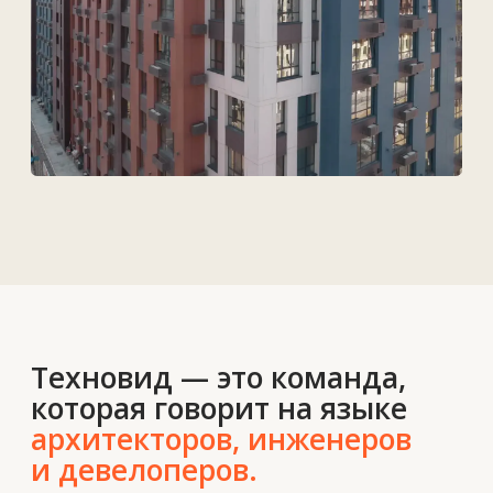
Услуги
Решения
Контакты
О нас
Новости
Вакансии
Контакты
+7 727 364-52-19
info@tekhnovid.kz
Политика обработки персональных данных
Создание сайта