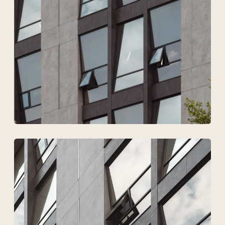
Техновид — это команда,
которая говорит на языке
архитекторов, инженеров
и девелоперов.
+7
Загрузить файлы