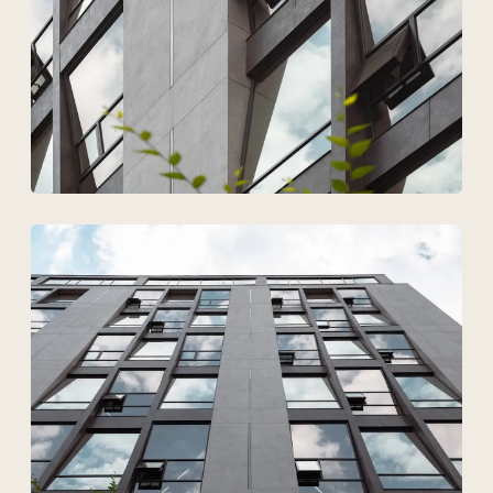
Согласен на обработку
персональных данных
Обсудить проект
ТОО Техновид
БИН 050440001556
Плюс
Меню
Проекты
Технологии и материалы
Услуги
Решения