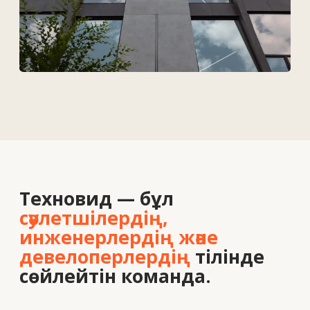
Байланыс деректері
Біз туралы
Вакансиялар
Байланыс
+7 727 364-52-19
info@tekhnovid.kz
Жеке деректерді өңдеу саясаты
Веб-сайт жасау