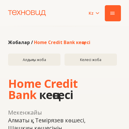
Kz
|||
Жобалар /
Home Credit Bank кеңсесі
Алдыңғы жоба
Келесі жоба
Home Credit
Bank
кеңсесі
Мекенжайы
Алматы қ., Темірязев көшесі,
Шашкин көшесінің
батысында
Жылы
2023
Жүйе
ALUTECH F50