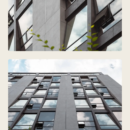
Файлдарды жүктеу
Дербес деректердің
өңделуіне келісемін
Жобаны талқылау
ТОО Техновид
БСН 050440001556
Плюс
Мәзір
Жобалар
Технологиялар және материалдар
Қызметтер
Шешімдер