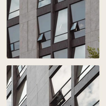
Техновид — бұл
сәулетшілердің,
инженерлердің және
девелоперлердің
тілінде
сөйлейтін команда.
+7