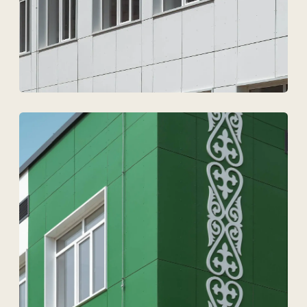
Дербес деректердің
өңделуіне келісемін
Жобаны талқылау
ТОО Техновид
БСН 050440001556
Плюс
Мәзір
Жобалар
Технологиялар және материалдар
Қызметтер
Шешімдер
Байланыс деректері