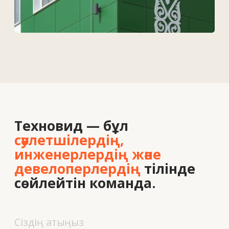
Біз туралы
Вакансиялар
Байланыс
+7 727 364-52-19
info@tekhnovid.kz
Жеке деректерді өңдеу саясаты
Веб-сайт жасау