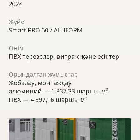
ПВХ терезелер, витраж және есіктер
Орындалған жұмыстар
Жобалау, монтаждау:
алюминий — 1 837,33 шаршы м²
ПВХ — 4 997,16 шаршы м²