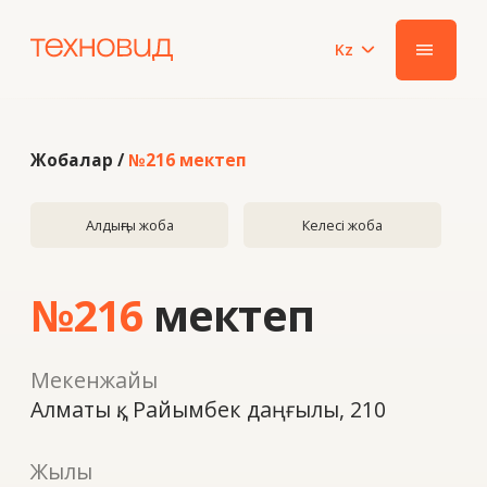
Kz
|||
Жобалар /
№216 мектеп
Алдыңғы жоба
Келесі жоба
№216
мектеп
Мекенжайы
Алматы қ., Райымбек даңғылы, 210
Жылы
2024
Жүйе
Smart PRO 60 / ALUFORM
Өнім