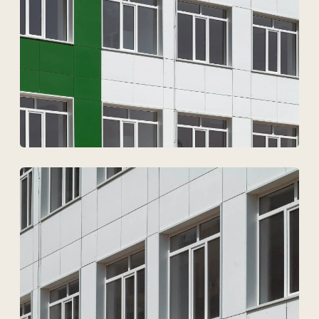
Техновид — бұл
сәулетшілердің,
инженерлердің және
девелоперлердің
тілінде
сөйлейтін команда.
+7
Файлдарды жүктеу