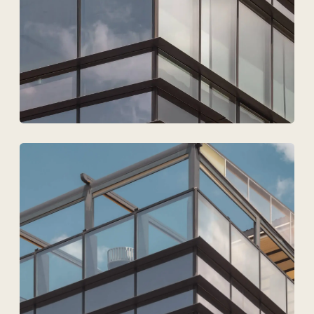
Согласен на обработку
персональных данных
Обсудить проект
ТОО Техновид
БИН 050440001556
Плюс
Меню
Проекты
Технологии и материалы
Услуги
Решения