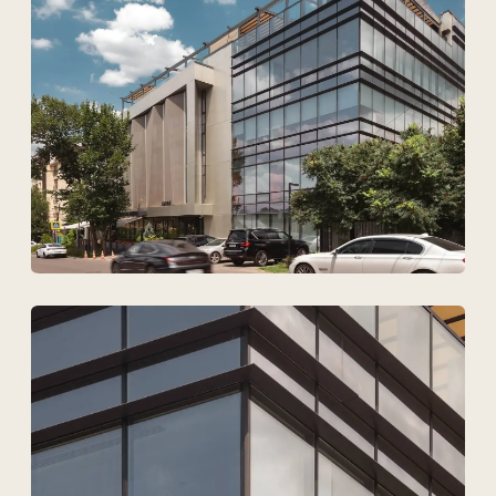
Техновид — это команда,
которая говорит на языке
архитекторов, инженеров
и девелоперов.
+7
Загрузить файлы