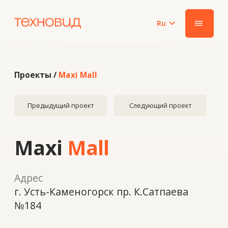
Ru
|||
Проекты /
Maxi Mall
Предыдущий проект
Следующий проект
Maxi
Mall
Адрес
г. Усть-Каменогорск пр. К.Сатпаева
№184
Год
2023
Система
ALUTECH F50, двери W72