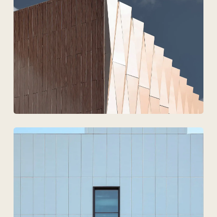
Техновид — это команда,
которая говорит на языке
архитекторов, инженеров
и девелоперов.
+7
Загрузить файлы