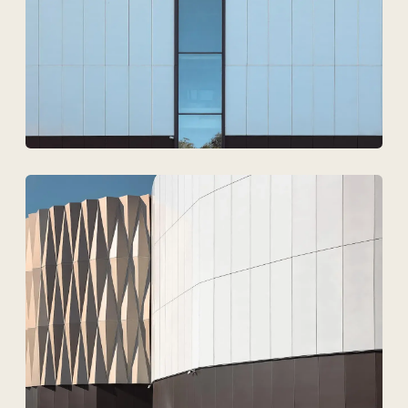
Согласен на обработку
персональных данных
Обсудить проект
ТОО Техновид
БИН 050440001556
Плюс
Меню
Проекты
Технологии и материалы
Услуги
Решения