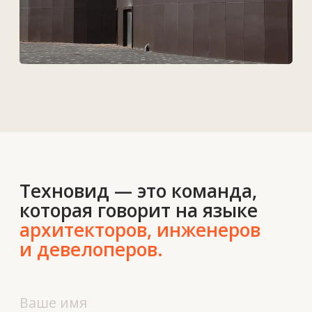
Контакты
О нас
Новости
Вакансии
Контакты
+7 727 364-52-19
info@tekhnovid.kz
Политика обработки персональных данных
Создание сайта