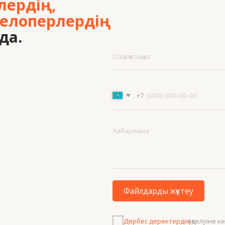
Файлдарды жүктеу
Дербес деректердің
өңделуіне келісемін
Жобаны талқылау
Мәзір
Бай
+7 7
Жобалар
Біз туралы