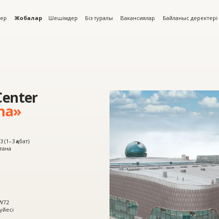
алар
Шешімдер
Біз туралы
Вакансиялар
Байланыс деректері
er
т)