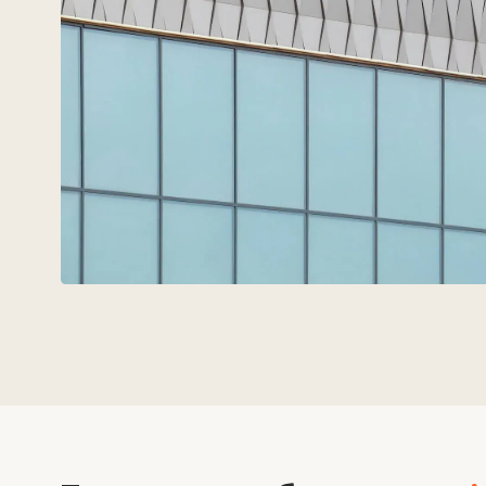
Техновид — бұл
сәулетшілер
инженерлердің және девел
тілінде сөйлейтін команда.