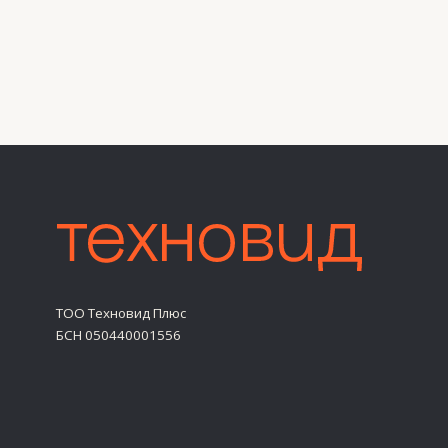
ТОО Техновид Плюс
БСН 050440001556
Жеке деректерді өңдеу саясаты