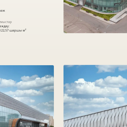
ршы м²