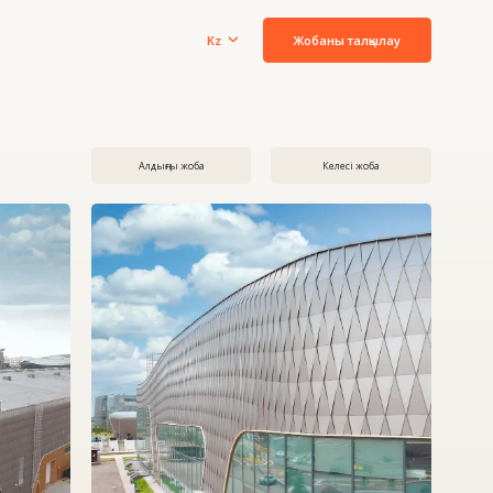
Жобаны талқылау
Kz
Алдыңғы жоба
Келесі жоба