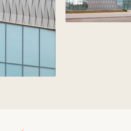
дің,
оперлердің
+7