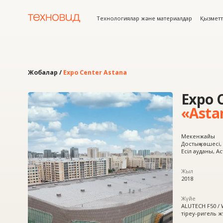
Технологиялар және материалдар
Қызметтер
Жоб
Жобалар /
Expo Center Astana
Expo Cent
«Astana»
Мекенжайы
Достық көшесі, 3 (1–3 қаба
Есіл ауданы, Астана
Жыл
2018
Жүйе
ALUTECH F50 / W72
тіреу-ригель жүйесі
Өнім
Алюминий витраж