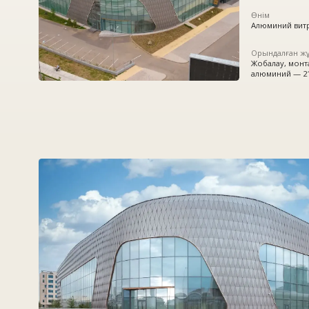
Орындалған жұмыстар
Жобалау, монтаждау:
алюминий — 2122,57 ша