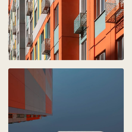
Загрузить файлы
Согласен на обработку
персональных данных
Обсудить проект
ТОО Техновид
БИН 050440001556
Плюс
Меню
Проекты
Технологии и материалы
Услуги