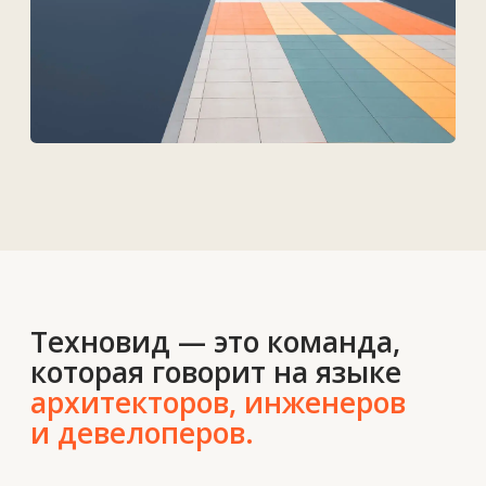
Решения
Контакты
О нас
Новости
Вакансии
Контакты
+7 727 364-52-19
info@tekhnovid.kz
Политика обработки персональных данных
Создание сайта