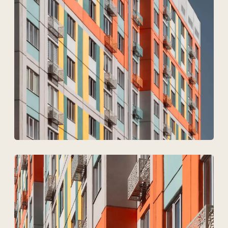
Техновид — это команда,
которая говорит на языке
архитекторов, инженеров
и девелоперов.
+7