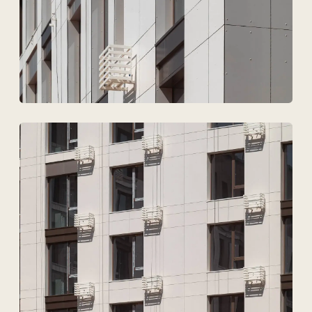
Дербес деректердің
өңделуіне келісемін
Жобаны талқылау
ТОО Техновид
БСН 050440001556
Плюс
Мәзір
Жобалар
Технологиялар және материалдар
Қызметтер
Шешімдер