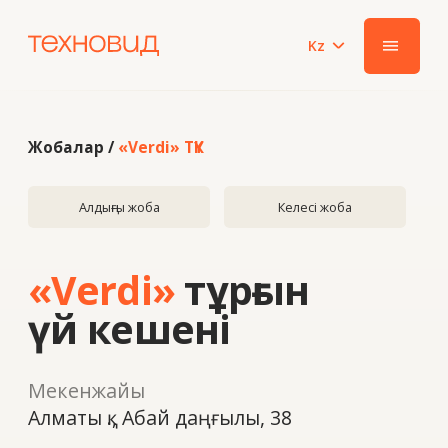
Kz
|||
Жобалар /
«Verdi» ТҮК
Алдыңғы жоба
Келесі жоба
«Verdi»
тұрғын
үй кешені
Мекенжайы
Алматы қ., Абай даңғылы, 38
Жыл
2022
Жүйе
Benkam 77