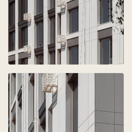
Техновид — бұл
сәулетшілердің,
инженерлердің және
девелоперлердің
тілінде
сөйлейтін команда.
+7
Файлдарды жүктеу