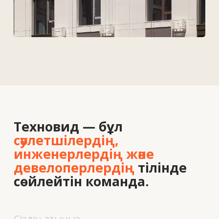
Байланыс деректері
Біз туралы
Вакансиялар
Байланыс
+7 727 364-52-19
info@tekhnovid.kz
Жеке деректерді өңдеу саясаты
Веб-сайт жасау