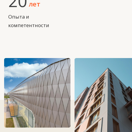
Услуги
Услуги для тех, кто
строит будущее
Проектирование
фасадов —
инженерные расчёты, подбор
материалов.
Подробнее