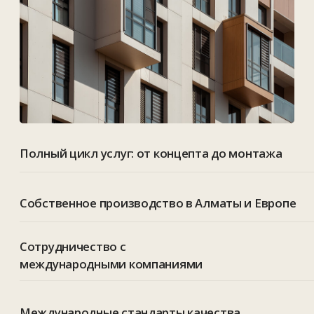
Искусственный интеллект с
визуальным восприятием —
новый этап в строительных
технологиях.
По словам Дживана Каланити,
успех ИИ в строительстве
невозможен без внедрения
визуального интеллекта. Такой
подход значительно повысит
эффективность контроля качества
и управления проектами.