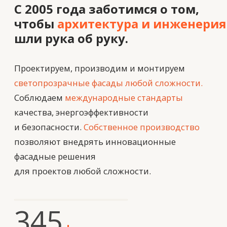
345
+
Реализованных проектов
в Европе, США и Казахстане
450
тыс. м²
Cмонтированных фасадов
250
+
Специалистов инженерного
и производственного профиля
20
лет
Опыта и
компетентности