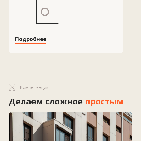
Пять практических способов
внедрения ИИ для успеха в
строительстве в 2026 году
Строительная отрасль активно
меняется под влиянием
технологий, и искусственный
интеллект переходит из хайпа в
реальные решения.
RU