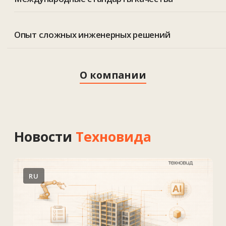
RU
Chaos Veras 4.0 на базе Nano
Banana — новый уровень AI-
визуализации для
архитекторов.
Вышла версия Chaos Veras 4.0 с
новым AI-рендерингом,
основанным на модели Nano
Banana Pro от Google.
Обновленный движок улучшает
визуальную точность и
Готовы обсудить