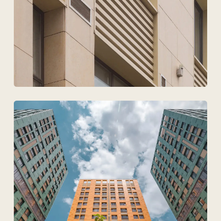
Файлдарды жүктеу
Дербес деректердің
өңделуіне келісемін
Жобаны талқылау
ТОО Техновид
БСН 050440001556
Плюс
Мәзір
Жобалар
Технологиялар және материалдар
Қызметтер
Шешімдер