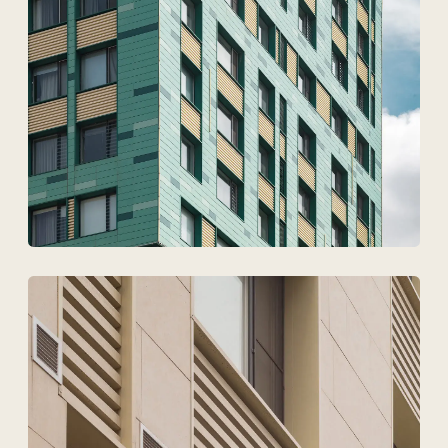
Техновид — бұл
сәулетшілердің,
инженерлердің және
девелоперлердің
тілінде
сөйлейтін команда.
+7