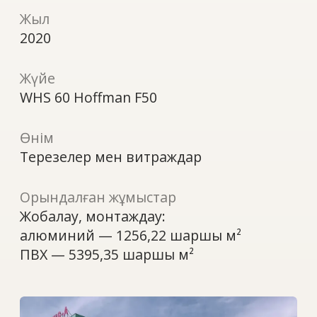
Өнім
Терезелер мен витраждар
Орындалған жұмыстар
Жобалау, монтаждау:
алюминий — 1256,22 шаршы м²
ПВХ — 5395,35 шаршы м²