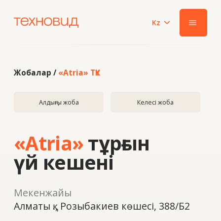
Kz
|||
Жобалар /
«Atria» ТҮК
Алдыңғы жоба
Келесі жоба
«Atria»
тұрғын
үй кешені
Мекенжайы
Алматы қ., Розыбакиев көшесі, 388/Б2
Жыл
2020
Жүйе
WHS 60 Hoffman F50