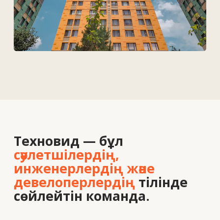
Байланыс деректері
Біз туралы
Вакансиялар
Байланыс
+7 727 364-52-19
info@tekhnovid.kz
Жеке деректерді өңдеу саясаты
Веб-сайт жасау